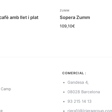
ZUMM
afè amb llet i plat
Sopera Zumm
109,10
€
COMERCIAL :
Gandesa 4,
l Camp
08028 Barcelona
93 215 14 13
g
te
riera1(@)rieragroup.co