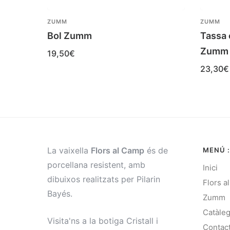
ZUMM
ZUMM
Bol Zumm
Tassa c
Zumm
19,50
€
23,30
€
La vaixella
Flors al Camp
és de
MENÚ :
porcellana resistent, amb
Inici
dibuixos realitzats per Pilarin
Flors a
Bayés.
Zumm
Catàle
Visita'ns a la botiga Cristall i
Contac