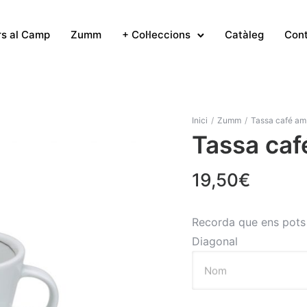
rs al Camp
Zumm
+ Col·leccions
Catàleg
Con
Inici
/
Zumm
/
Tassa café am
Tassa ca
19,50
€
Recorda que ens pots v
Diagonal
Nom