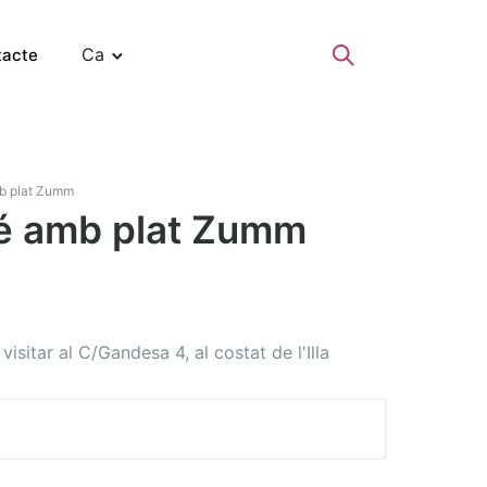
Ca
tacte
b plat Zumm
fé amb plat Zumm
isitar al C/Gandesa 4, al costat de l'Illa