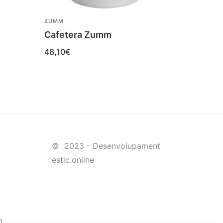
ZUMM
ZUMM
Cafetera Zumm
Encia
48,10
€
28,60
€
© 2023 - Desenvolupament
estic.online
m