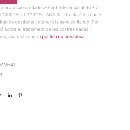
en protecció de dades.- Fent referència al RGPD i
A CRISTALL I PORCELLANA SLU tractarà les dades
litat de gestionar i atendre la seva sol·licitud. Per
ó sobre el tractament de les vostres dades i
ets, visiteu la nostra
política de privadesa.
UMM-41
m