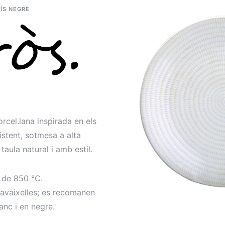
ÍS NEGRE
rcel.lana inspirada en els
istent, sotmesa a alta
taula natural i amb estil.
 de 850 °C.
tavaixelles; es recomanen
anc i en negre.