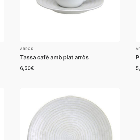
ARRÒS
A
Tassa cafè amb plat arròs
P
6,50
€
5