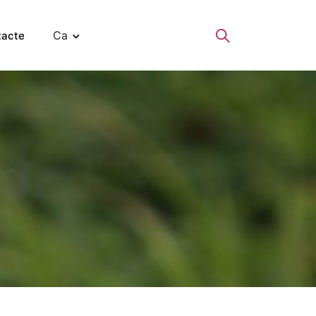
Ca
tacte