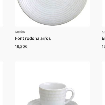
ARRÒS
A
Font rodona arròs
E
16,20
€
1