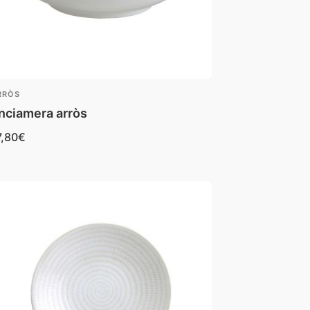
RRÒS
nciamera arròs
7,80
€