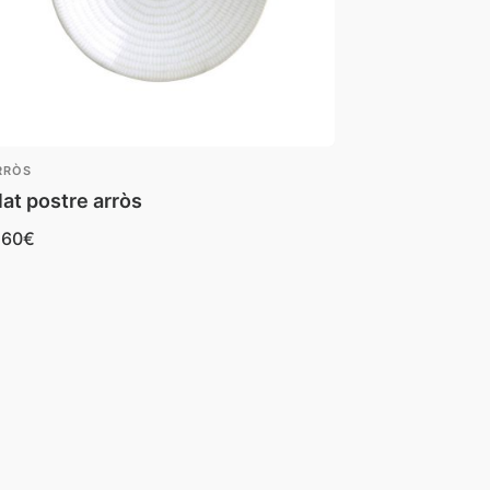
RRÒS
lat postre arròs
,60
€