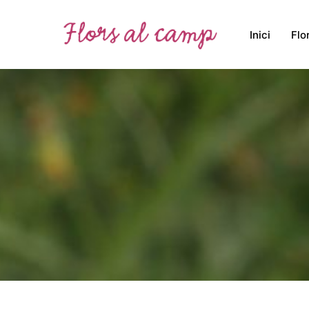
Inici
Flo