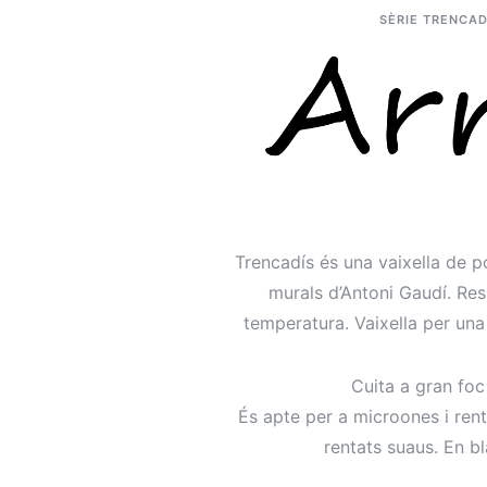
SÈRIE TRENCAD
Trencadís és una vaixella de po
murals d’Antoni Gaudí. Res
temperatura. Vaixella per una 
Cuita a gran foc
És apte per a microones i ren
rentats suaus. En bl