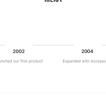
2002
2004
unched our first product
Expanded with Accesso