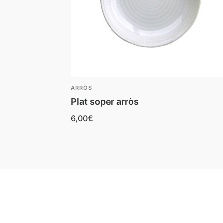
ARRÒS
Plat soper arròs
6,00
€