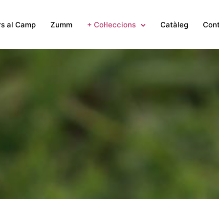
rs al Camp
Zumm
+ Col·leccions
Catàleg
Con