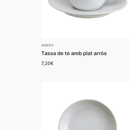
ARRÒS
Tassa de te amb plat arròs
7,20
€