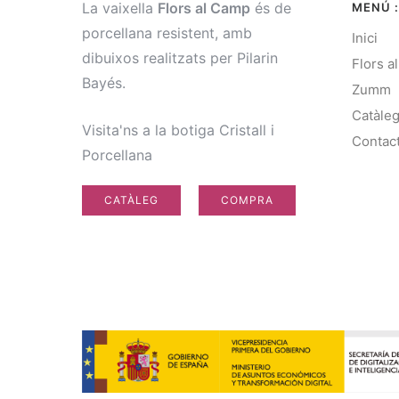
La vaixella
Flors al Camp
és de
MENÚ :
porcellana resistent, amb
Inici
dibuixos realitzats per Pilarin
Flors a
Bayés.
Zumm
Catàle
Visita'ns a la botiga Cristall i
Contac
Porcellana
CATÀLEG
COMPRA