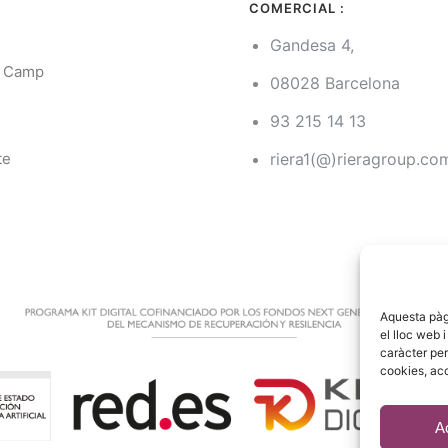
COMERCIAL :
Gandesa 4,
l Camp
08028 Barcelona
93 215 14 13
g
te
riera1(@)rieragroup.co
Aquesta pàgi
el lloc web 
caràcter per
cookies, acc
A