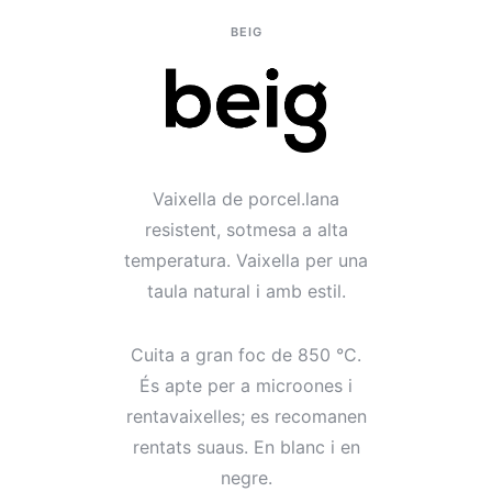
BEIG
Vaixella de porcel.lana
r
esistent, sotmesa a alta
temperatura. Vaixella per una
taula natural i amb estil.
Cuita a gran foc de 850 °C.
És apte per a microones i
rentavaixelles; es recomanen
rentats suaus. En blanc i en
negre.