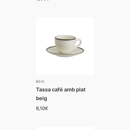
BEIG
Tassa café amb plat
beig
6,10
€