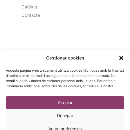
Catàleg
Contacte
COMERCIAL :
Gestionar cookies
Gandesa 4,
Aquesta pàgina web únicament utilitza cookies tècniques amb la finalitat
08028 Barcelona
d'optimitzar el lloc web i assegurar-ne el funcionament correcte. No
recull ni cedeix dades de caràcter personal dels usuaris. Per obtenir
93 215 14 13
informació addicional sobre l'ús de les cookies, accediu a la nostra
riera1(@)rieragroup.com
Aceptar
Denegar
© 2023 - Desenvolupament
estic.online
Veure preferècies