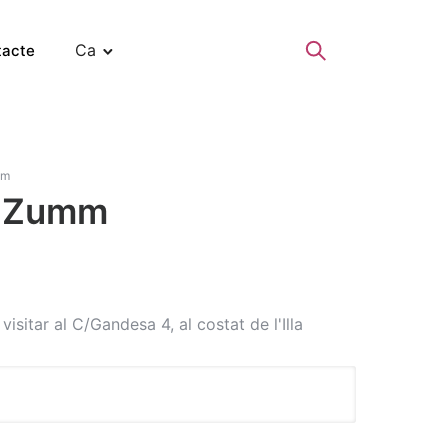
Ca
tacte
mm
a Zumm
isitar al C/Gandesa 4, al costat de l'Illa