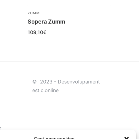
ZUMM
ZUMM
Sopera Zumm
Salser
109,10
€
24,70
€
© 2023 - Desenvolupament
estic.online
m
Gestionar cookies