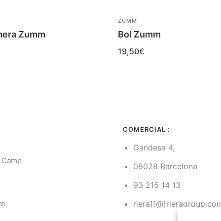
ZUMM
mera Zumm
Bol Zumm
19,50
€
COMERCIAL :
Gandesa 4,
l Camp
08028 Barcelona
93 215 14 13
g
te
riera1(@)rieragroup.co