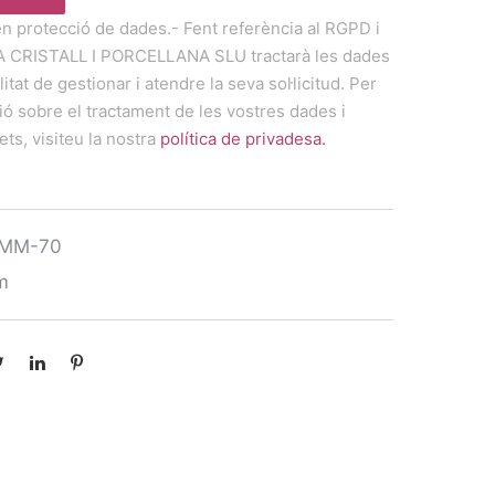
en protecció de dades.- Fent referència al RGPD i
A CRISTALL I PORCELLANA SLU tractarà les dades
litat de gestionar i atendre la seva sol·licitud. Per
ó sobre el tractament de les vostres dades i
ets, visiteu la nostra
política de privadesa.
UMM-70
m