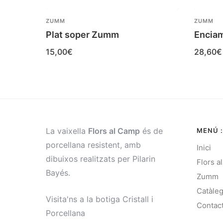
ZUMM
ZUMM
Plat soper Zumm
Encia
15,00
€
28,60
€
La vaixella
Flors al Camp
és de
MENÚ :
porcellana resistent, amb
Inici
dibuixos realitzats per Pilarin
Flors a
Bayés.
Zumm
Catàle
Visita'ns a la botiga Cristall i
Contac
Porcellana