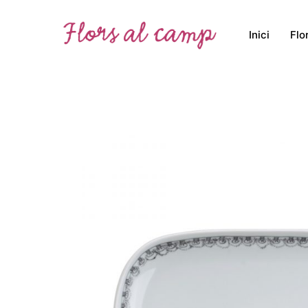
Inici
Flo