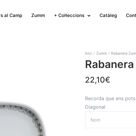
rs al Camp
Zumm
+ Col·leccions
Catàleg
Con
Inici
/
Zumm
/
Rabanera Zu
Rabaner
22,10
€
Recorda que ens pots v
Diagonal
Nom