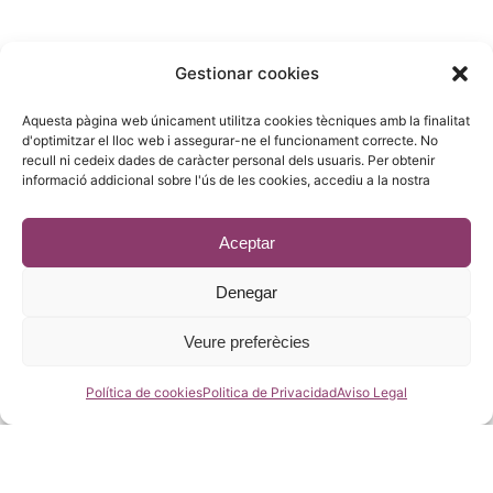
COMERCIAL :
Gestionar cookies
Gandesa 4,
Aquesta pàgina web únicament utilitza cookies tècniques amb la finalitat
08028 Barcelona
d'optimitzar el lloc web i assegurar-ne el funcionament correcte. No
recull ni cedeix dades de caràcter personal dels usuaris. Per obtenir
93 215 14 13
informació addicional sobre l'ús de les cookies, accediu a la nostra
riera1(@)rieragroup.com
Aceptar
Denegar
© 2023 - Desenvolupament
estic.online
Veure preferècies
Política de cookies
Politica de Privacidad
Aviso Legal
Català
Español
(
Spanish
)