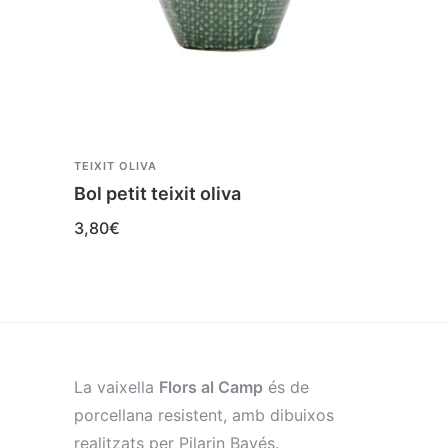
TEIXIT OLIVA
TEIXIT
Bol petit teixit oliva
Plat 
3,80
€
6,10
€
La vaixella
Flors al Camp
és de
porcellana resistent, amb dibuixos
realitzats per Pilarin Bayés.