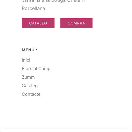
Visita'ns a la botiga Cristall i
Porcellana
CATÀLEG
COMPRA
MENÚ :
Inici
Flors al Camp
Zumm
Catàleg
Contacte
COMERCIAL :