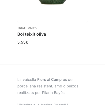
TEIXIT OLIVA
TEIXIT
Bol teixit oliva
Plat 
5,55
€
6,10
€
La vaixella
Flors al Camp
és de
porcellana resistent, amb dibuixos
realitzats per Pilarin Bayés.