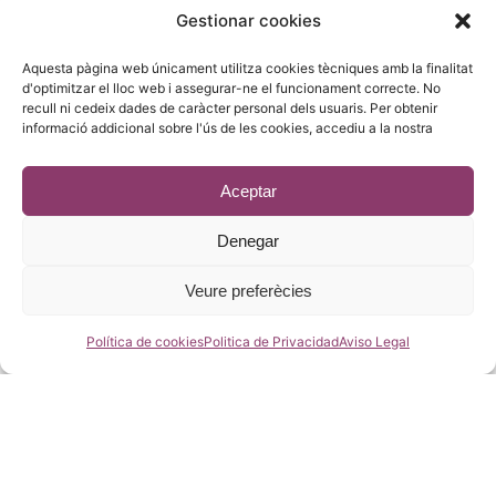
Gestionar cookies
Gandesa 4,
Aquesta pàgina web únicament utilitza cookies tècniques amb la finalitat
08028 Barcelona
d'optimitzar el lloc web i assegurar-ne el funcionament correcte. No
recull ni cedeix dades de caràcter personal dels usuaris. Per obtenir
93 215 14 13
informació addicional sobre l'ús de les cookies, accediu a la nostra
riera1(@)rieragroup.com
Aceptar
Denegar
© 2023 - Desenvolupament
estic.online
Veure preferècies
Política de cookies
Politica de Privacidad
Aviso Legal
Català
Español
(
Spanish
)