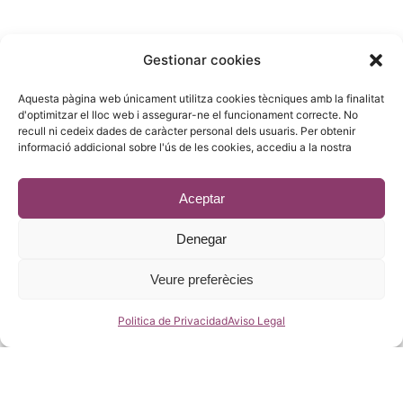
COMERCIAL :
Gestionar cookies
Gandesa 4,
Aquesta pàgina web únicament utilitza cookies tècniques amb la finalitat
08028 Barcelona
d'optimitzar el lloc web i assegurar-ne el funcionament correcte. No
recull ni cedeix dades de caràcter personal dels usuaris. Per obtenir
93 215 14 13
informació addicional sobre l'ús de les cookies, accediu a la nostra
riera1(@)rieragroup.com
Aceptar
Denegar
© 2023 - Desenvolupament
estic.online
Veure preferècies
Politica de Privacidad
Aviso Legal
Català
Español
(
Spanish
)