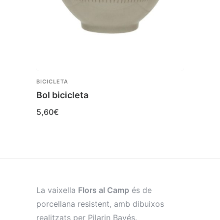
BICICLETA
BICICL
Bol bicicleta
Tassa
5,60
€
6,50
La vaixella
Flors al Camp
és de
porcellana resistent, amb dibuixos
realitzats per Pilarin Bayés.