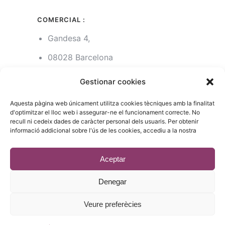
COMERCIAL :
Gandesa 4,
08028 Barcelona
93 215 14 13
Gestionar cookies
riera1(@)rieragroup.com
Aquesta pàgina web únicament utilitza cookies tècniques amb la finalitat
d'optimitzar el lloc web i assegurar-ne el funcionament correcte. No
recull ni cedeix dades de caràcter personal dels usuaris. Per obtenir
informació addicional sobre l'ús de les cookies, accediu a la nostra
© 2023 - Desenvolupament
estic.online
Aceptar
Denegar
Veure preferècies
Català
(
Catalán
)
Español