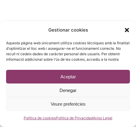
COMERCIAL :
Gestionar cookies
Gandesa 4,
Aquesta pàgina web únicament utilitza cookies tècniques amb la finalitat
08028 Barcelona
d'optimitzar el lloc web i assegurar-ne el funcionament correcte. No
recull ni cedeix dades de caràcter personal dels usuaris. Per obtenir
93 215 14 13
informació addicional sobre l'ús de les cookies, accediu a la nostra
riera1(@)rieragroup.com
Aceptar
Denegar
© 2023 - Desenvolupament
estic.online
Veure preferècies
Política de cookies
Politica de Privacidad
Aviso Legal