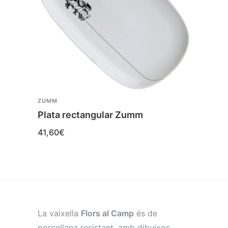
ZUMM
ZUMM
Plata rectangular Zumm
Bol 
41,60
€
19,50
La vaixella
Flors al Camp
és de
porcellana resistent, amb dibuixos