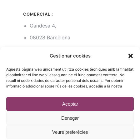
COMERCIAL :
Gandesa 4,
08028 Barcelona
93 215 14 13
Gestionar cookies
riera1(@)rieragroup.com
Aquesta pàgina web únicament utilitza cookies tècniques amb la finalitat
d'optimitzar el lloc web i assegurar-ne el funcionament correcte. No
recull ni cedeix dades de caràcter personal dels usuaris. Per obtenir
© 2023 - Desenvolupament
informació addicional sobre l'ús de les cookies, accediu a la nostra
estic.online
Aceptar
Denegar
Veure preferècies
Català
Español
(
Spanish
)