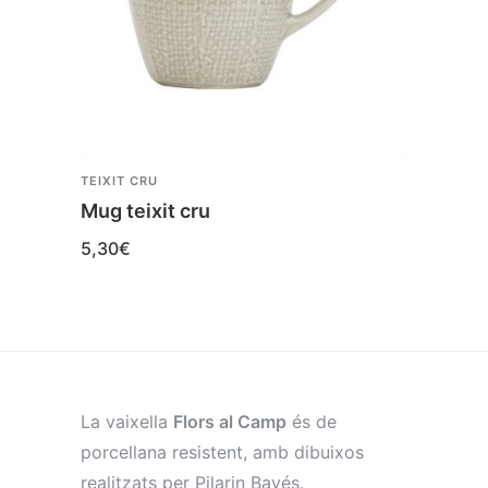
TEIXIT CRU
TEIXIT
Mug teixit cru
Plat 
5,30
€
4,35
La vaixella
Flors al Camp
és de
porcellana resistent, amb dibuixos
realitzats per Pilarin Bayés.