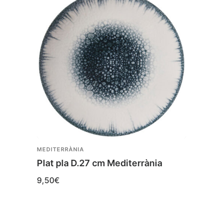
MEDITERRÀNIA
MEDIT
Plat pla D.27 cm Mediterrània
Plat 
Medi
9,50
€
6,50