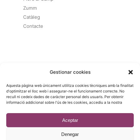
Zumm
Catàleg
Contacte
COMERCIAL :
Gestionar cookies
Gandesa 4,
Aquesta pàgina web únicament utilitza cookies tècniques amb la finalitat
08028 Barcelona
d'optimitzar el lloc web i assegurar-ne el funcionament correcte. No
recull ni cedeix dades de caràcter personal dels usuaris. Per obtenir
93 215 14 13
informació addicional sobre l'ús de les cookies, accediu a la nostra
riera1(@)rieragroup.com
Aceptar
Denegar
© 2023 - Desenvolupament