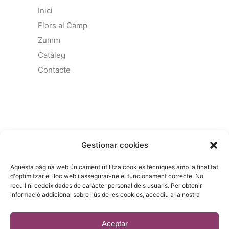
Inici
Flors al Camp
Zumm
Catàleg
Contacte
COMERCIAL :
Gestionar cookies
Gandesa 4,
Aquesta pàgina web únicament utilitza cookies tècniques amb la finalitat
08028 Barcelona
d'optimitzar el lloc web i assegurar-ne el funcionament correcte. No
recull ni cedeix dades de caràcter personal dels usuaris. Per obtenir
93 215 14 13
informació addicional sobre l'ús de les cookies, accediu a la nostra
riera1(@)rieragroup.com
Aceptar