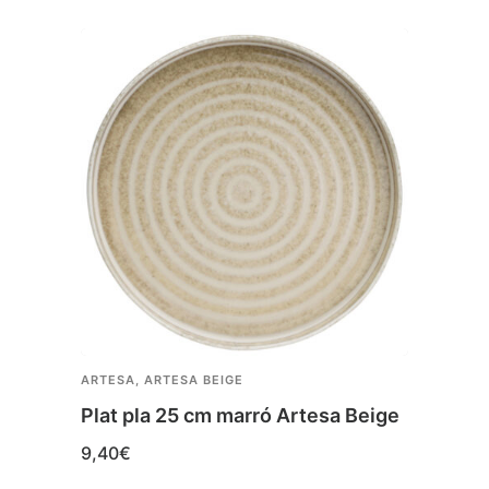
ARTESA
,
ARTESA BEIGE
ARTES
Plat pla 25 cm marró Artesa Beige
Plat
9,40
€
9,40