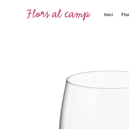
Inici
Flo