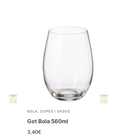
BOLA
,
COPES I VASOS
COPES I 
Got Bola 560ml
Got In
3,40
€
2,90
€