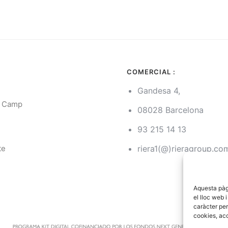
COMERCIAL :
Gandesa 4,
l Camp
08028 Barcelona
93 215 14 13
g
te
riera1(@)rieragroup.co
Aquesta pàgi
el lloc web 
caràcter per
cookies, acc