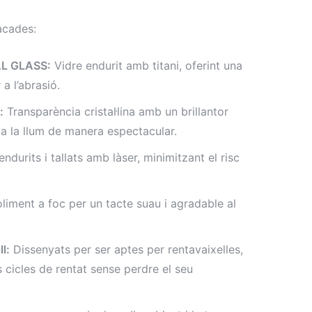
acades:
L GLASS:
Vidre endurit amb titani, oferint una
 a l’abrasió.
:
Transparència cristal·lina amb un brillantor
xa la llum de manera espectacular.
ndurits i tallats amb làser, minimitzant el risc
liment a foc per un tacte suau i agradable al
l:
Dissenyats per ser aptes per rentavaixelles,
 cicles de rentat sense perdre el seu