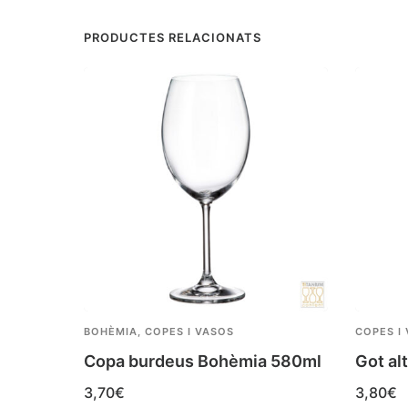
PRODUCTES RELACIONATS
BOHÈMIA
,
COPES I VASOS
COPES I
Copa burdeus Bohèmia 580ml
Got al
3,70
€
3,80
€