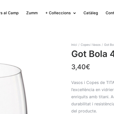
rs al Camp
Zumm
+ Col·leccions
Catàleg
Con
Inici
/
Copes i Vasos
/
Got Bo
Got Bola 
3,40
€
Vasos i Copes de TI
l’excel·lència en vidri
enriquits amb titani.
durabilitat i resistènc
del producte.