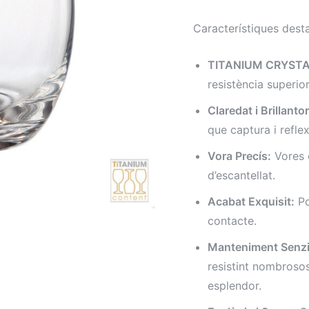
Característiques dest
TITANIUM CRYSTA
resistència superior
Claredat i Brillantor
que captura i refle
Vora Precís:
Vores e
d’escantellat.
Acabat Exquisit:
Po
contacte.
Manteniment Senzil
resistint nombrosos
esplendor.