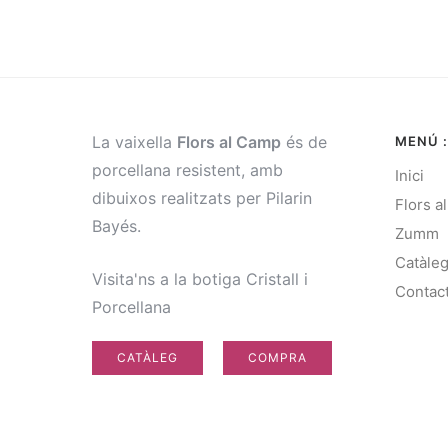
La vaixella
Flors al Camp
és de
MENÚ :
porcellana resistent, amb
Inici
dibuixos realitzats per Pilarin
Flors a
Bayés.
Zumm
Catàle
Visita'ns a la botiga Cristall i
Contac
Porcellana
CATÀLEG
COMPRA