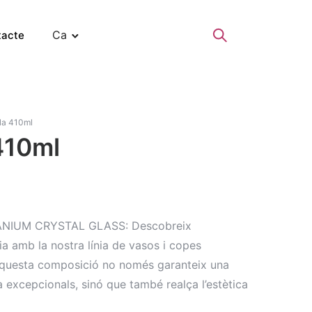
Ca
tacte
la 410ml
410ml
TANIUM CRYSTAL GLASS: Descobreix
eria amb la nostra línia de vasos i copes
 Aquesta composició no només garanteix una
ia excepcionals, sinó que també realça l’estètica