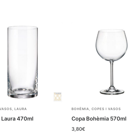
 VASOS
,
LAURA
BOHÈMIA
,
COPES I VASOS
t Laura 470ml
Copa Bohèmia 570ml
3,80
€