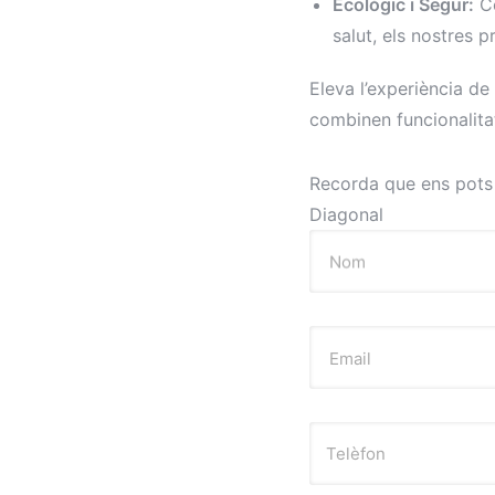
Ecològic i Segur:
Co
salut, els nostres p
Eleva l’experiència d
combinen funcionalitat,
Recorda que ens pots v
Diagonal
Nom
Email