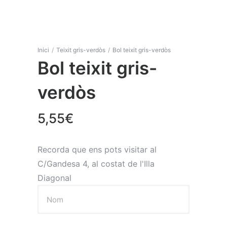
Inici
/
Teixit gris-verdòs
/
Bol teixit gris-verdòs
Bol teixit gris-
verdòs
5,55
€
Recorda que ens pots visitar al
C/Gandesa 4, al costat de l'Illa
Diagonal
Nom