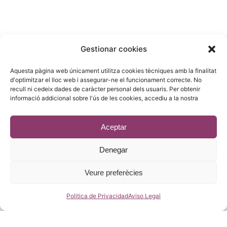
COMERCIAL :
Gestionar cookies
Gandesa 4,
Aquesta pàgina web únicament utilitza cookies tècniques amb la finalitat
08028 Barcelona
d'optimitzar el lloc web i assegurar-ne el funcionament correcte. No
recull ni cedeix dades de caràcter personal dels usuaris. Per obtenir
93 215 14 13
informació addicional sobre l'ús de les cookies, accediu a la nostra
riera1(@)rieragroup.com
Aceptar
Denegar
© 2023 - Desenvolupament
estic.online
Veure preferècies
Politica de Privacidad
Aviso Legal