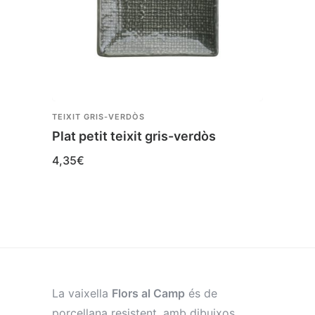
TEIXIT GRIS-VERDÒS
TEIXIT
Plat petit teixit gris-verdòs
Bol p
4,35
€
3,80
La vaixella
Flors al Camp
és de
porcellana resistent, amb dibuixos