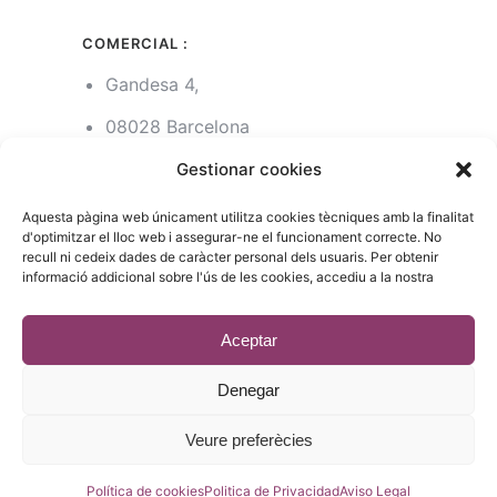
COMERCIAL :
Gandesa 4,
08028 Barcelona
93 215 14 13
Gestionar cookies
riera1(@)rieragroup.com
Aquesta pàgina web únicament utilitza cookies tècniques amb la finalitat
d'optimitzar el lloc web i assegurar-ne el funcionament correcte. No
recull ni cedeix dades de caràcter personal dels usuaris. Per obtenir
informació addicional sobre l'ús de les cookies, accediu a la nostra
© 2023 - Desenvolupament
estic.online
Aceptar
Denegar
Veure preferècies
Català
(
Catalán
)
Español
Política de cookies
Politica de Privacidad
Aviso Legal