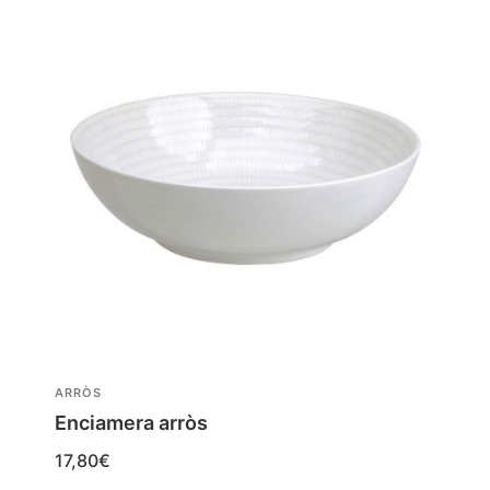
ARRÒS
Enciamera arròs
17,80
€