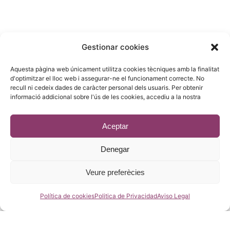
COMERCIAL :
Gestionar cookies
Gandesa 4,
Aquesta pàgina web únicament utilitza cookies tècniques amb la finalitat
08028 Barcelona
d'optimitzar el lloc web i assegurar-ne el funcionament correcte. No
recull ni cedeix dades de caràcter personal dels usuaris. Per obtenir
93 215 14 13
informació addicional sobre l'ús de les cookies, accediu a la nostra
riera1(@)rieragroup.com
Aceptar
Denegar
© 2023 - Desenvolupament
estic.online
Veure preferècies
Política de cookies
Politica de Privacidad
Aviso Legal