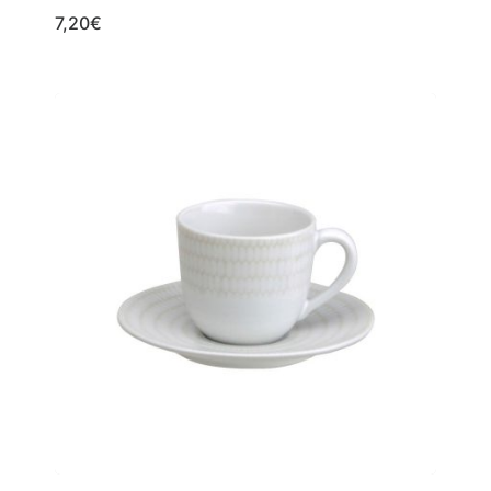
7,20
€