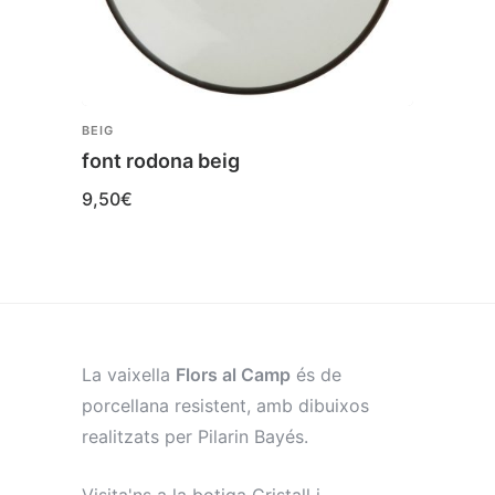
BEIG
BEIG
font rodona beig
Tass
9,50
€
6,10
€
La vaixella
Flors al Camp
és de
porcellana resistent, amb dibuixos
realitzats per Pilarin Bayés.