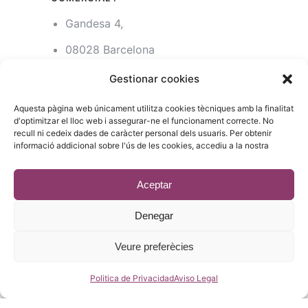
Gandesa 4,
08028 Barcelona
93 215 14 13
Gestionar cookies
riera1(@)rieragroup.com
Aquesta pàgina web únicament utilitza cookies tècniques amb la finalitat
d'optimitzar el lloc web i assegurar-ne el funcionament correcte. No
recull ni cedeix dades de caràcter personal dels usuaris. Per obtenir
informació addicional sobre l'ús de les cookies, accediu a la nostra
© 2023 - Desenvolupament
estic.online
Aceptar
Denegar
Veure preferècies
Català
(
Catalán
)
Español
Politica de Privacidad
Aviso Legal