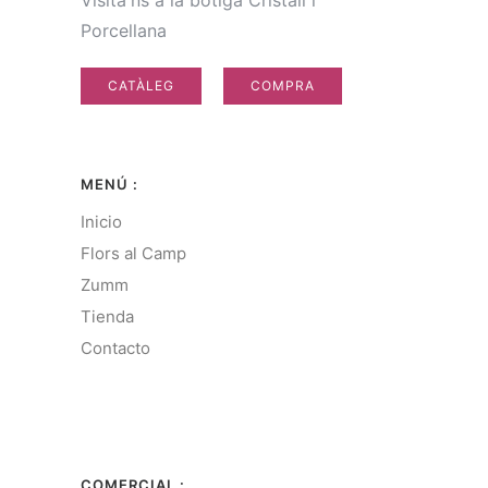
Visita'ns a la botiga Cristall i
Porcellana
CATÀLEG
COMPRA
MENÚ :
Inicio
Flors al Camp
Zumm
Tienda
Contacto
COMERCIAL :